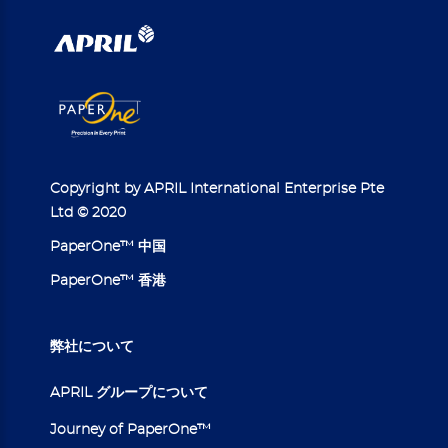
Copyright by APRIL International Enterprise Pte
Ltd © 2020
PaperOne™ 中国
PaperOne™ 香港
弊社について
APRIL グループについて
Journey of PaperOne™