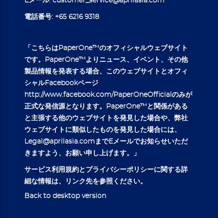
Eメール:
customer_service@aprilasia.com
電話番号:
+65 6216 9318
「こちらはPaperOne™のオフィシャルウェブサイト
です。PaperOne™よりニュース、イベント、その他
製品情報を発表する場合、このウェブサイトとオフィ
シャルFacebookページ
http://www.facebook.com/PaperOneOfficial
のみが
正式な発信源となります。PaperOne™と関係がある
と主張する他のウェブサイトを発見した場合や、弊社
ウェブサイトに類似したものを発見した場合には、
Legal@aprilasia.com
までEメールでお知らせいただ
きますよう、お願い申し上げます。」
サービス
利用規約
とプ
ライバシーポリシー
に関する詳
細な情報は、リンク先を参照ください。
Back to desktop version