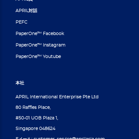
APRIL対話
PEFC
PaperOne™ Facebook
PaperOne™ Instagram
PaperOne™ Youtube
本社
APRIL International Enterprise Pte Ltd
80 Raffles Place,
#50-01 UOB Plaza 1,
Singapore 048624