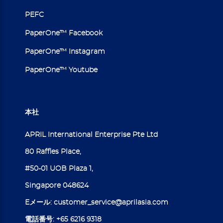
PEFC
PaperOne™ Facebook
PaperOne™ Instagram
PaperOne™ Youtube
本社
APRIL International Enterprise Pte Ltd
80 Raffles Place,
#50-01 UOB Plaza 1,
Singapore 048624
Eメール:
customer_service@aprilasia.com
電話番号:
+65 6216 9318