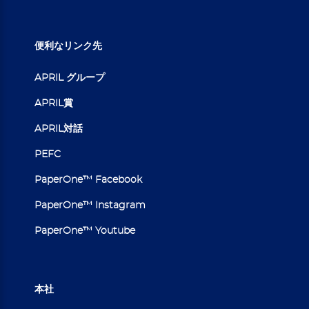
便利なリンク先
APRIL グループ
APRIL賞
APRIL対話
PEFC
PaperOne™ Facebook
PaperOne™ Instagram
PaperOne™ Youtube
本社