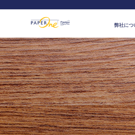
弊社につ
PaperOn
Journey of
APRIL グ
ProDigi
用紙の作
認証や賞
お問い合