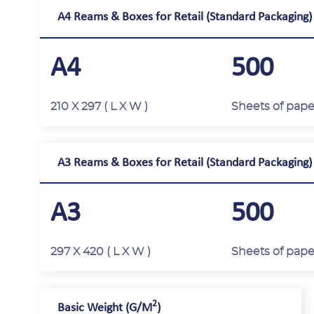
A4 Reams & Boxes for Retail (Standard Packaging)
A4
500
210 X 297 ( L X W )
Sheets of pap
A3 Reams & Boxes for Retail (Standard Packaging)
A3
500
297 X 420 ( L X W )
Sheets of pap
2
Basic Weight (G/M
)