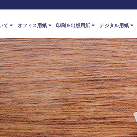
いて
オフィス用紙
印刷＆出版用紙
デジタル用紙
e™ ストーリー
オフィス用紙種類
印刷＆出版用紙種類
デジタル用紙種類
Speci
建築
 PaperOne™
オフィス用紙の使
PaperOne™ オフセット紙
PaperOne™ インク
Pap
クリエイティブ
用
ット
ループ
プレミアム印刷
Pape
ファイナンス
オンラインで購入
PaperOne™ レーザー
™ HD 印刷技術
PrintOne™ オフセット
Pape
教育
PaperOne™ プレプ
り方
QPC Benefits for Our Customers
Pape
ト+
健康
PaperOne™ Ingredient Marketing
Program
わせ先