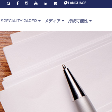
LANGUAGE
SPECIALTY PAPER
メディア
持続可能性
alty Paper Range
PaperOne™ ニューズ
環境とコミュニティ
ジェ
erOne™ スクリプト
コーポレート映像
PEFC
rOne™ Bag
お客様からの声（映像）
グローバルエコラベル
rOne™ Base
ダウンロード
Circularity
リン
rOne™ Envelope