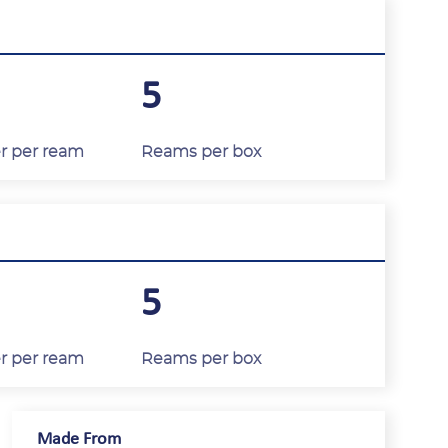
5
er per ream
Reams per box
5
er per ream
Reams per box
Made From