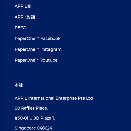
APRIL賞
APRIL対話
PEFC
PaperOne™ Facebook
PaperOne™ Instagram
PaperOne™ Youtube
本社
APRIL International Enterprise Pte Ltd
80 Raffles Place,
#50-01 UOB Plaza 1,
Singapore 048624