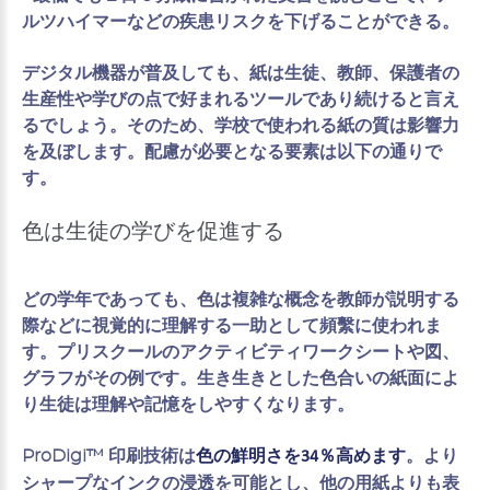
ルツハイマーなどの疾患リスクを下げることができる。
デジタル機器が普及しても、紙は生徒、教師、保護者の
生産性や学びの点で好まれるツールであり続けると言え
るでしょう。そのため、学校で使われる紙の質は影響力
を及ぼします。配慮が必要となる要素は以下の通りで
す。
色は生徒の学びを促進する
どの学年であっても、色は複雑な概念を教師が説明する
際などに視覚的に理解する一助として頻繫に使われま
す。プリスクールのアクティビティワークシートや図、
グラフがその例です。生き生きとした色合いの紙面によ
り生徒は理解や記憶をしやすくなります。
ProDigi™ 印刷技術は
。より
色の鮮明さを34％高めます
シャープなインクの浸透を可能とし、他の用紙よりも表