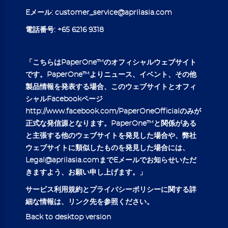
Eメール:
customer_service@aprilasia.com
電話番号:
+65 6216 9318
「こちらはPaperOne™のオフィシャルウェブサイト
です。PaperOne™よりニュース、イベント、その他
製品情報を発表する場合、このウェブサイトとオフィ
シャルFacebookページ
http://www.facebook.com/PaperOneOfficial
のみが
正式な発信源となります。PaperOne™と関係がある
と主張する他のウェブサイトを発見した場合や、弊社
ウェブサイトに類似したものを発見した場合には、
Legal@aprilasia.com
までEメールでお知らせいただ
きますよう、お願い申し上げます。」
サービス
利用規約
とプ
ライバシーポリシー
に関する詳
細な情報は、リンク先を参照ください。
Back to desktop version