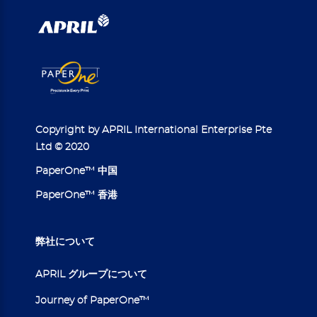
Copyright by APRIL International Enterprise Pte
Ltd © 2020
PaperOne™ 中国
PaperOne™ 香港
弊社について
APRIL グループについて
Journey of PaperOne™