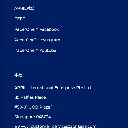
APRIL対話
PEFC
PaperOne™ Facebook
PaperOne™ Instagram
PaperOne™ Youtube
本社
APRIL International Enterprise Pte Ltd
80 Raffles Place,
#50-01 UOB Plaza 1,
Singapore 048624
Eメール:
customer_service@aprilasia.com